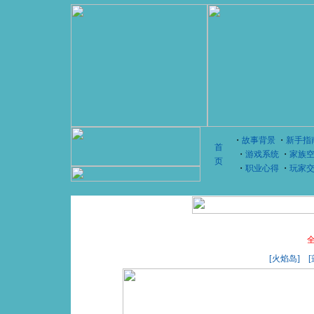
・
故事背景
・
新手指
首
・
游戏系统
・
家族
页
・
职业心得
・
玩家
[火焰岛]