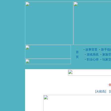
・
故事背景
・
新手指
首
・
游戏系统
・
家族
页
・
职业心得
・
玩家
[火焰岛]